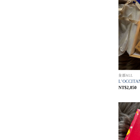
全部ALL
L’OCCITA
NT$
2,850