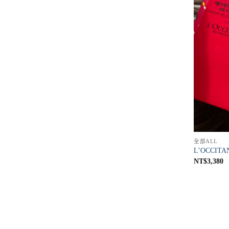
全部ALL
L’OCCI
NT$
3,380