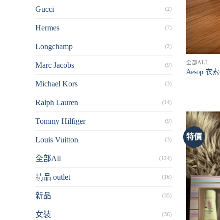
Gucci
(2)
Hermes
(7)
Longchamp
(2)
全部ALL
Marc Jacobs
(9)
Aesop 
Michael Kors
(3)
Ralph Lauren
(14)
Tommy Hilfiger
(9)
特價
Louis Vuitton
(3)
全部All
(124)
精品 outlet
(16)
新品
(35)
女裝
(36)