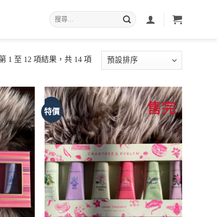
搜
尋
關
鍵
字:
 1 至 12 項結果，共 14 項
特價