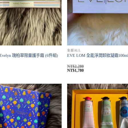
全部ALL
 & Evelyn 瑰柏翠限量護手霜 (6件組)
EVE LOM 全能淨潤卸妝凝霜100m
NT$
2,280
NT$
1,780