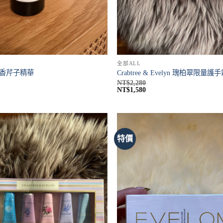
全部ALL
衣索香芹子精華
Crabtree & Evelyn 瑰柏翠限量護手
NT$
2,280
NT$
1,580
特價