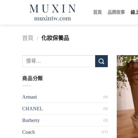
跳
轉
首頁
品牌故事
線
至
內
容
首頁
/
化妝保養品
搜
尋
關
商品分類
鍵
字:
Armani
(4)
CHANEL
(5)
Burberry
(2)
Coach
(17)