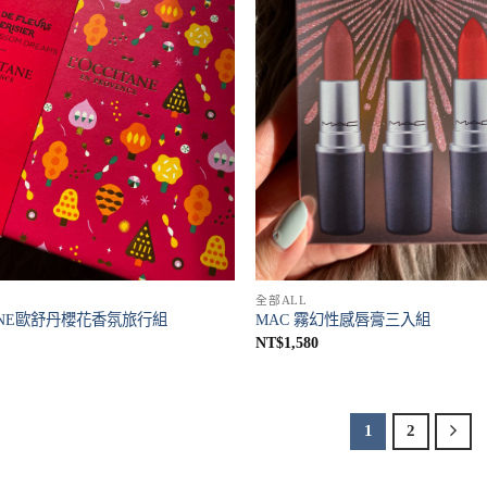
全部ALL
TANE歐舒丹櫻花香氛旅行組
MAC 霧幻性感唇膏三入組
NT$
1,580
1
2