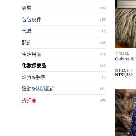
男裝
(16)
包包皮件
(48)
代購
(2)
配飾
(15)
全部ALL
生活用品
(13)
Crabtree
化妝保養品
(14)
NT$
2,280
NT$
1,580
珠寶&手錶
(1)
運動&休閒風尚
(31)
折扣品
(46)