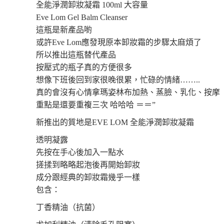
全能淨潤卸妝凝霜 100ml 大容量
Eve Lom Gel Balm Cleanser
這瓶是新產品喲
或許Eve Lom應發現原本卸妝霜的步驟太麻煩了
所以推出這瓶替代產品
按壓式的瓶子真的方便很多
想像下班後回到家很晚很累，忙碌的情緒……..
真的會沒有心情拿瑪姿林布加熱、蒸臉、乳化、按摩
重點是還要重複三次 哈哈哈 ＝＝”
新推出的質地是EVE LOM 全能淨潤卸妝凝霜
透明凝露
先按在手心後加入一點水
搓揉到略略起泡後再開始卸妝
成分跟經典的卸妝霜幾乎一樣
包含：
丁香精油（抗菌）