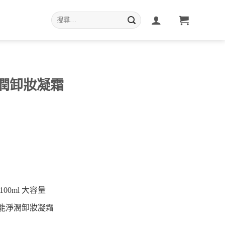
搜
尋
關
鍵
字:
能淨潤卸妝凝霜
00ml 大容量
全能淨潤卸妝凝霜