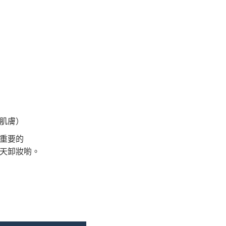
肌膚）
重要的
天卸妝喲。
l 數量