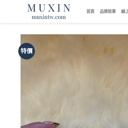
跳
轉
首頁
品牌故事
線
至
內
容
特價