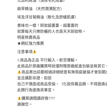
尤加利精油（清除毛孔阻塞）
麻草精油 （天然潤澤配方）
埃及洋甘菊精油（軟化及舒緩肌膚）
香味也一樣！卸妝超重要，超重要的
就算每天只擦防曬的人也是天天卸妝喲。
明星熱賣商品
★網紅強力推薦
注意事項
1.商品為正品 平行輸入，航空運輸。
此商品於原廠購買時就僅附贈原廠紙盒包裝並無其它
商品寄出前都經過詳細檢查有無瑕疵破損才會如期
並且攝影存證，如若
自己不慎造成商品受損，（化妝保養品類，不得退換
此類行為退換貨事宜。
購買請閱讀詳情????
謝謝您。