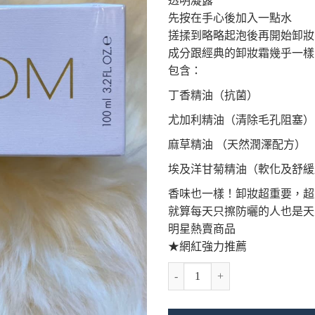
透明凝露
先按在手心後加入一點水
搓揉到略略起泡後再開始卸妝
成分跟經典的卸妝霜幾乎一樣
包含：
丁香精油（抗菌）
尤加利精油（清除毛孔阻塞）
麻草精油 （天然潤澤配方）
埃及洋甘菊精油（軟化及舒緩
香味也一樣！卸妝超重要，超
就算每天只擦防曬的人也是天
明星熱賣商品
★網紅強力推薦
EVE LOM 全能淨潤卸妝凝霜100m