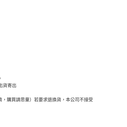
。
出貨寄出
貨，購買請思量）若要求退換貨，本公司不接受