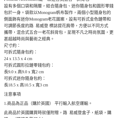
設有多個口袋和隔層，結合隨身包、迷你隨身包和圓形零錢
包於一身。袋款以Monogram帆布製作，兩個小型隨身包的
側面飾有迷你Monogram老花圖案，設有可拆式金色鏈帶和
可調節長度的路 易威登 標誌提花肩帶，方便以不同方式
攜帶，混合式五合一老花斜背包，呈現不凡之時尚氛圍，更
甚超越時尚與藝術之經典。
尺寸約：
可拆式隨身包約：
24 x 13.5 x 4 cm
可拆式圓形拉鏈零錢包約：
長9.0 x 高9.0 x 寬2 cm
可拆式迷你隨身包約：
長18.5 x 高10.5 x 寬3 cm
注意事項
1.商品為正品（購於英國） 平行輸入航空運輸。
此商品於英國購買時就僅附贈，路 易威登盒子，紙袋，購