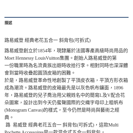
描述
路易威登 經典老花五合一 斜背包(可拆式)
路易威登創立於1854年，現隸屬於法國專產高級時尚用品的
Moet Hennessy LouisVuitton集團。創始人路易威登的第
一份職業時為名流貴族出遊時收拾行李。相對同時也深深體
會到當時收疊起圓頂皮箱的困難。
於是，路易威登革命性地創製了平頂皮衣箱，平頂方形衣箱
成為潮流。路易威登的皮箱最先是以灰色帆布鑲面，1896
年，路易威登的兒子喬治用父親姓名中的簡寫L及V配合花
朵圖案，設計出到今天仍蜚聲國際的交織字母印上粗帆布
(Monogram Canvas)的樣式，至今仍然是時尚與藝術之經
典。
路 易威登 經典老花五合一 斜背包(可拆式)，這款Multi
Pochette Accessoires是一款混合式五合一斜背包，