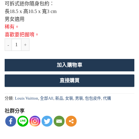
可拆式迷你隨身包約：
長18.5 x 高10.5 x 寬3 cm
男女適用
稀有。
喜歡要把握唷。
Louis Vuitton 路易威登 經典老花五合一 斜背包(可拆式) 數量
加入購物車
直接購買
分類:
Louis Vuitton
,
全部All
,
新品
,
女裝
,
男裝
,
包包皮件
,
代購
社群分享