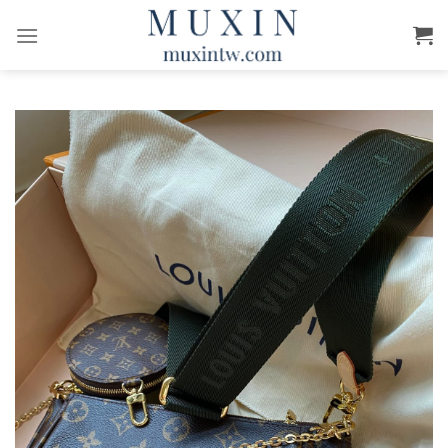
跳
轉
至
內
容